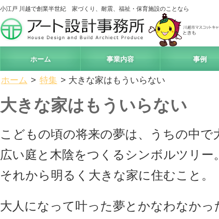
小江戸 川越で創業半世紀 家づくり、耐震、福祉・保育施設のことなら
アート
ホーム
事業内容
事例
ホーム
>
特集
> 大きな家はもういらない
大きな家はもういらない
こどもの頃の将来の夢は、うちの中で
広い庭と木陰をつくるシンボルツリー
それから明るく大きな家に住むこと。
大人になって叶った夢とかなわなかっ