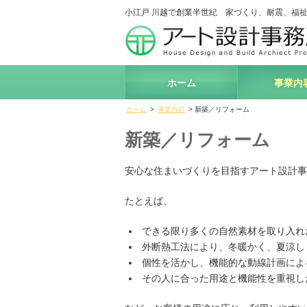
小江戸 川越で創業半世紀 家づくり、耐震、福
ホーム
事業内
ホーム
>
事業内容
> 新築／リフォーム
新築／リフォーム
安心な住まいづくりを目指すアート設計事
たとえば、
できる限り多くの自然素材を取り入れ
外断熱工法により、冬暖かく、夏涼し
個性を活かし、機能的な動線計画によ
その人に合った用途と機能性を重視し