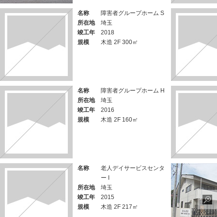
名称
障害者グループホーム S
所在地
埼玉
竣工年
2018
規模
木造 2F 300㎡
名称
障害者グループホーム H
所在地
埼玉
竣工年
2016
規模
木造 2F 160㎡
名称
老人デイサービスセンタ
ー I
所在地
埼玉
竣工年
2015
規模
木造 2F 217㎡