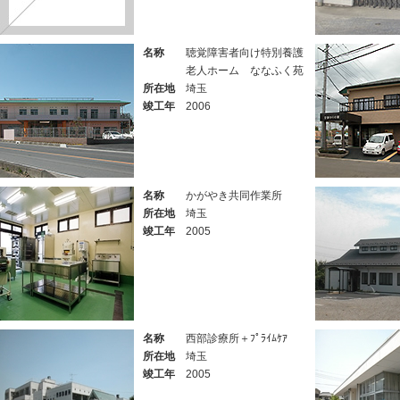
名称
聴覚障害者向け特別養護
老人ホーム ななふく苑
所在地
埼玉
竣工年
2006
名称
かがやき共同作業所
所在地
埼玉
竣工年
2005
名称
西部診療所＋ﾌﾟﾗｲﾑｹｱ
所在地
埼玉
竣工年
2005