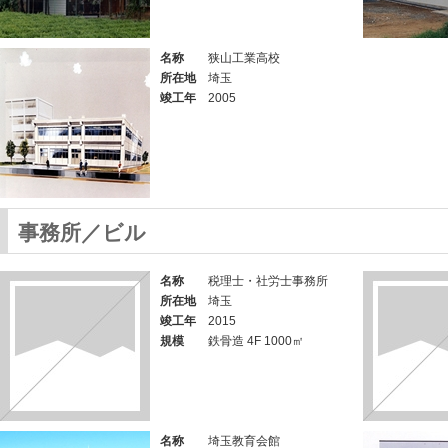
名称
狭山工業高校
所在地
埼玉
竣工年
2005
事務所／ビル
名称
税理士・社労士事務所
所在地
埼玉
竣工年
2015
規模
鉄骨造 4F 1000㎡
名称
埼玉教育会館