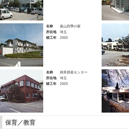
名称
嵐山四季の家
所在地
埼玉
竣工年
2005
名称
雑草授産センター
所在地
埼玉
竣工年
2005
保育／教育