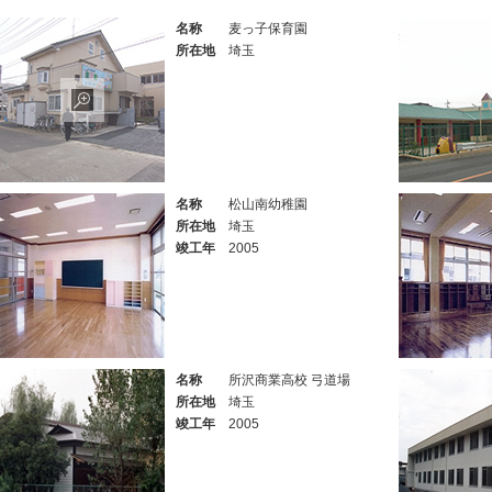
名称
麦っ子保育園
所在地
埼玉
名称
松山南幼稚園
所在地
埼玉
竣工年
2005
名称
所沢商業高校 弓道場
所在地
埼玉
竣工年
2005