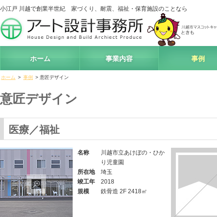
小江戸 川越で創業半世紀 家づくり、耐震、福祉・保育施設のことなら
アート
ホーム
事業内容
事例
ホーム
>
事例
> 意匠デザイン
意匠デザイン
医療／福祉
名称
川越市立あけぼの・ひか
り児童園
所在地
埼玉
竣工年
2018
規模
鉄骨造 2F 2418㎡