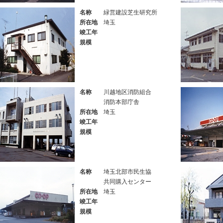
名称
緑営建設芝生研究所
所在地
埼玉
竣工年
規模
名称
川越地区消防組合
消防本部庁舎
所在地
埼玉
竣工年
規模
名称
埼玉北部市民生協
共同購入センター
所在地
埼玉
竣工年
規模